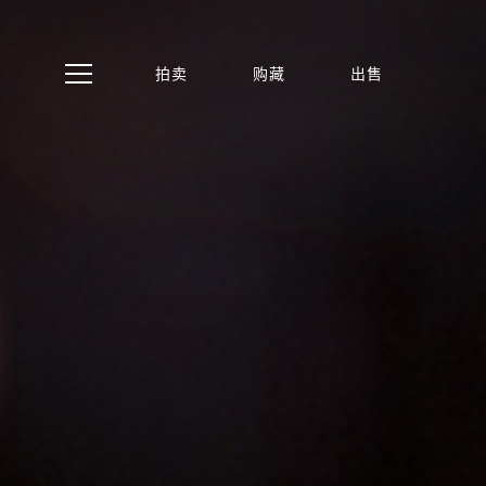
拍卖
购藏
出售