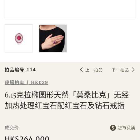
Sale HK029 | 拍品编号 114
6.15克拉椭圆形天然「莫桑比克」无
经加热处理红宝石配红宝石及钻石戒
指
拍品编号 114
上一拍品
下一拍品
现場拍卖 | HK029
6.15克拉椭圆形天然「莫桑比克」无经
加热处理红宝石配红宝石及钻石戒指
個人
公司
成交价
货币兑换
HK$264,000