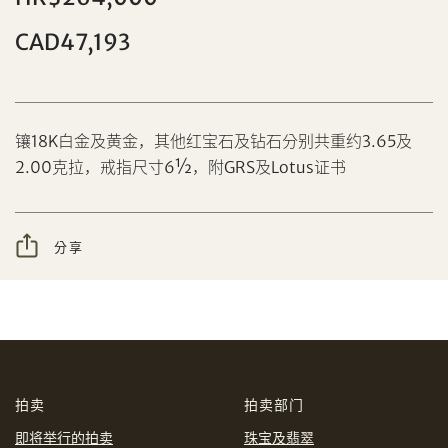
CAD47,193
分享到Facebook
镶18K白金及黄金，其他红宝石及钻石分别共重约3.65及
设定您的最高竞投价
2.00克拉，戒指尺寸6½，附GRS及Lotus证书
忘记密码?
客户服务部
分享
我想透过电邮获取更多天成国际的讯息。
分享到WeChat
我已阅读并同意
使用条款
及
私隐政策
。
AUD
CAD
拍卖
拍卖部门
CHF
CNY
即将举行的拍卖
珠宝及翡翠