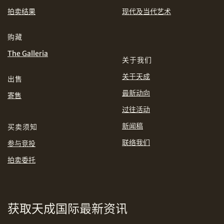
EUR
GBP
拍卖结果
现代及当代艺术
分享到WhatsApp
INR
JPY
购藏
The Galleria
关于我们
KRW
MYR
购买条款及条件
网上竞投之条款及细则
关于天成
出售
PHP
SGD
最新动向
寄售
分享到Line
过往活动
THB
TWD
新闻稿
买卖须知
USD
联络我们
参与竞投
拍卖委托
分享到Email
获取天成国际最新资讯