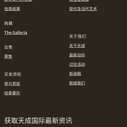
EUR
GBP
拍卖结果
现代及当代艺术
分享到WhatsApp
INR
JPY
购藏
The Galleria
关于我们
KRW
MYR
购买条款及条件
网上竞投之条款及细则
关于天成
出售
PHP
SGD
最新动向
寄售
分享到Line
过往活动
THB
TWD
新闻稿
买卖须知
USD
联络我们
参与竞投
拍卖委托
分享到Email
获取天成国际最新资讯