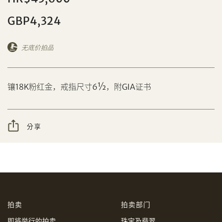
GBP4,324
无底价拍品
分享到Facebook
设定您的最高竞投价
镶18K粉红金，戒指尺寸6½，附GIA证书
忘记密码?
客户服务部
分享
我想透过电邮获取更多天成国际的讯息。
分享到WeChat
我已阅读并同意
使用条款
及
私隐政策
。
AUD
CAD
拍卖
拍卖部门
CHF
CNY
即将举行的拍卖
珠宝及翡翠