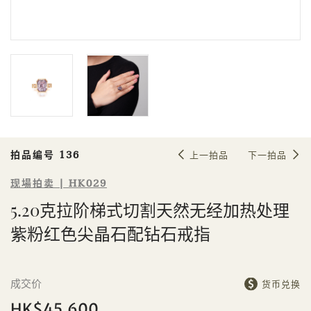
Sale HK029 | 拍品编号 136
5.20克拉阶梯式切割天然无经加热处
理紫粉红色尖晶石配钻石戒指
拍品编号 136
上一拍品
下一拍品
现場拍卖 | HK029
5.20克拉阶梯式切割天然无经加热处理
紫粉红色尖晶石配钻石戒指
個人
公司
成交价
货币兑换
HK$45,600