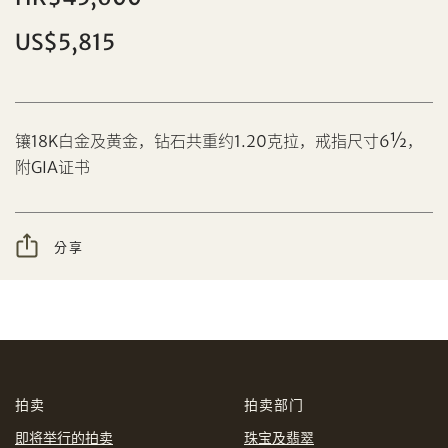
US$5,815
分享到Facebook
设定您的最高竞投价
镶18K白金及黄金，钻石共重约1.20克拉，戒指尺寸6½，
忘记密码?
客户服务部
附GIA证书
分享
我想透过电邮获取更多天成国际的讯息。
分享到WeChat
我已阅读并同意
使用条款
及
私隐政策
。
AUD
CAD
CHF
CNY
拍卖
拍卖部门
即将举行的拍卖
珠宝及翡翠
EUR
GBP