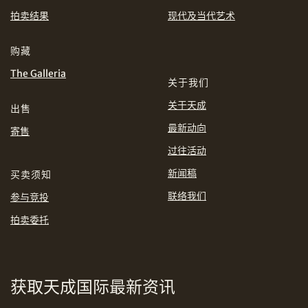
分享到WhatsApp
拍卖结果
现代及当代艺术
INR
JPY
购藏
KRW
MYR
The Galleria
购买条款及条件
网上竞投之条款及细则
关于我们
PHP
SGD
关于天成
出售
最新动向
分享到Line
寄售
THB
TWD
过往活动
新闻稿
买卖须知
USD
联络我们
参与竞投
拍卖委托
分享到Email
获取天成国际最新资讯