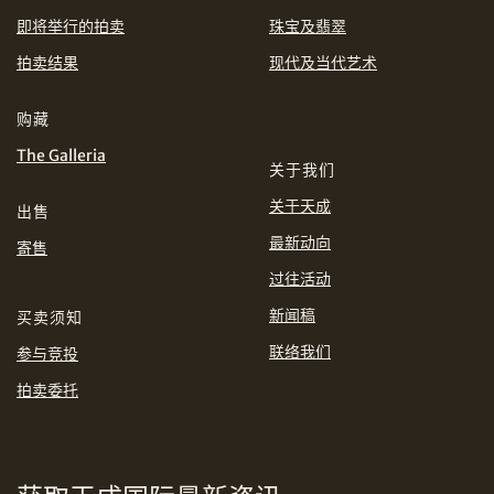
即将举行的拍卖
珠宝及翡翠
EUR
GBP
拍卖结果
现代及当代艺术
分享到WhatsApp
INR
JPY
购藏
The Galleria
KRW
MYR
关于我们
购买条款及条件
网上竞投之条款及细则
关于天成
出售
PHP
SGD
最新动向
寄售
分享到Line
过往活动
THB
TWD
新闻稿
买卖须知
USD
联络我们
参与竞投
拍卖委托
分享到Email