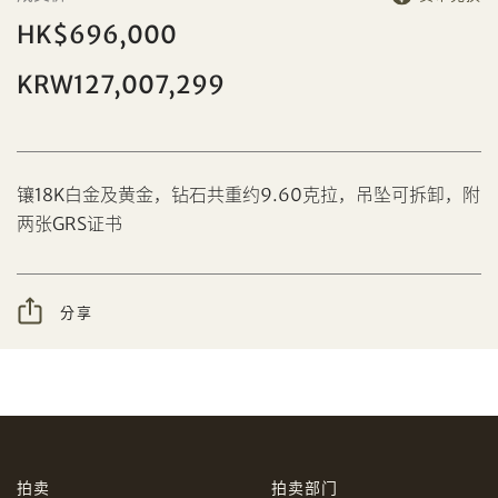
HK$696,000
KRW127,007,299
分享到Facebook
镶18K白金及黄金，钻石共重约9.60克拉，吊坠可拆卸，附
设定您的最高竞投价
忘记密码?
客户服务部
两张GRS证书
分享
我想透过电邮获取更多天成国际的讯息。
分享到WeChat
我已阅读并同意
使用条款
及
私隐政策
。
AUD
CAD
拍卖
拍卖部门
CHF
CNY