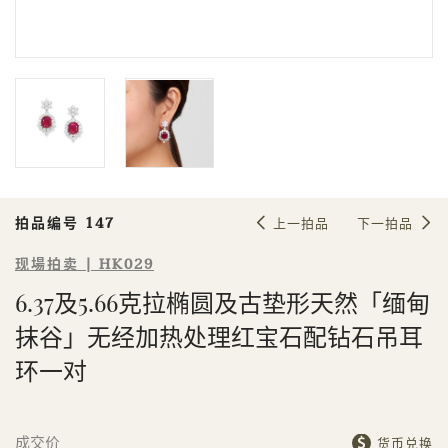
Sale HK029 | 拍品编号 147
6.37及5.66克拉椭圆及古垫形天然「缅
甸抹谷」无经加热处理红宝石配钻石
吊耳环一对
拍品编号 147
上一拍品
下一拍品
现場拍卖 | HK029
6.37及5.66克拉椭圆及古垫形天然「缅甸
抹谷」无经加热处理红宝石配钻石吊耳
個人
公司
环一对
成交价
货币兑换