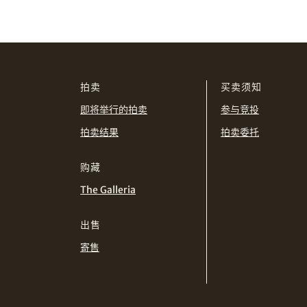
拍卖
买卖须知
即将举行的拍卖
参与竞投
拍卖结果
拍卖委托
购藏
The Galleria
出售
寄售