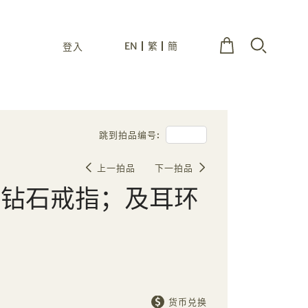
EN
繁
簡
登入
跳到拍品编号:
上一拍品
下一拍品
配钻石戒指；及耳环
货币兑换