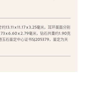
.11 x 11.17 x 3.25毫米，耳环蛋面分别
及7.73 x 6.60 x 2.79毫米，钻石共重约1.90克
玉石鉴定中心证书SJ205379，鉴定为天