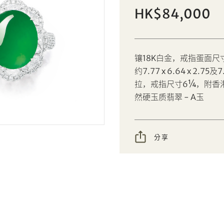
天然翡翠配钻石戒指；及耳环套装
HK$84,000
個人
公司
设定您的最高竞投价
镶18K白金，戒指蛋面尺寸约13
AUD
CAD
约7.77 x 6.64 x 2.75
拉，戒指尺寸6¼，附香港
CHF
CNY
然硬玉质翡翠 - A玉
EUR
GBP
分享到Facebook
分享到WeChat
分享
INR
JPY
分享到WhatsApp
分享到Line
忘记密码?
客户服务部
KRW
MYR
分享到Email
複製网址
PHP
SGD
我想透过电邮获取更多天成国际的讯息。
THB
TWD