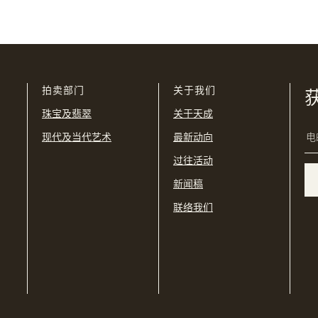
我已阅读并同意
使用条款
及
私隐政策
。
USD
购买条款及条件
网上竞投之条款及细则
拍卖部门
关于我们
珠宝及翡翠
关于天成
现代及当代艺术
最新动向
过往活动
新闻稿
联络我们