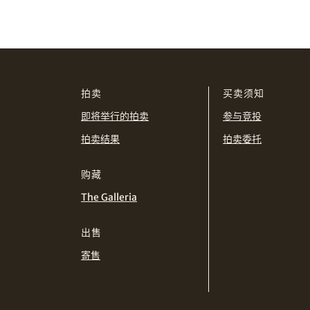
拍卖
买卖须知
即将举行的拍卖
参与竞投
拍卖结果
拍卖委托
购藏
The Galleria
出售
寄售