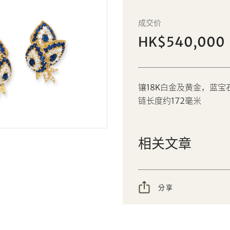
K金配蓝宝石及钻石「花束」耳夹一
個人
公司
对；及手链套装，Cartier
成交价
HK$540,000
设定您的最高竞投价
AUD
CAD
镶18K白金及黄金，蓝宝石
CHF
CNY
链长度约172毫米
EUR
GBP
分享到Facebook
分享到WeChat
相关文章
INR
JPY
分享到WhatsApp
分享到Line
忘记密码?
客户服务部
KRW
MYR
分享到Email
複製网址
分享
PHP
SGD
我想透过电邮获取更多天成国际的讯息。
THB
TWD