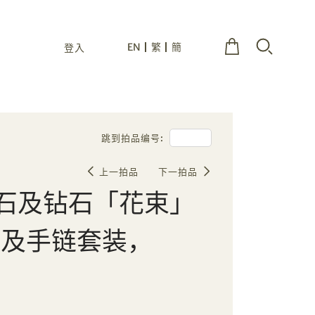
EN
繁
簡
登入
跳到拍品编号:
上一拍品
下一拍品
石及钻石「花束」
；及手链套装，