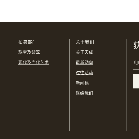
我已阅读并同意
使用条款
及
私隐政策
。
USD
购买条款及条件
网上竞投之条款及细则
拍卖部门
关于我们
珠宝及翡翠
关于天成
现代及当代艺术
最新动向
过往活动
新闻稿
联络我们