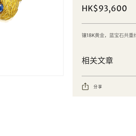
K金配蓝宝石耳环一对，Van Cleef &
HK$93,600
個人
公司
Arpels
设定您的最高竞投价
镶18K黄金，蓝宝石共重约9.
AUD
CAD
CHF
CNY
相关文章
EUR
GBP
分享到Facebook
分享到WeChat
INR
JPY
分享
分享到WhatsApp
分享到Line
忘记密码?
客户服务部
KRW
MYR
分享到Email
複製网址
PHP
SGD
我想透过电邮获取更多天成国际的讯息。
THB
TWD