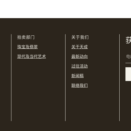
我已阅读并同意
使用条款
及
私隐政策
。
USD
购买条款及条件
网上竞投之条款及细则
拍卖部门
关于我们
珠宝及翡翠
关于天成
现代及当代艺术
最新动向
过往活动
新闻稿
联络我们