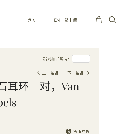
EN
繁
簡
登入
跳到拍品编号:
上一拍品
下一拍品
石耳环一对，Van
pels
货币兑换