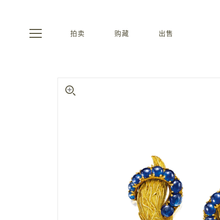
拍卖
购藏
出售