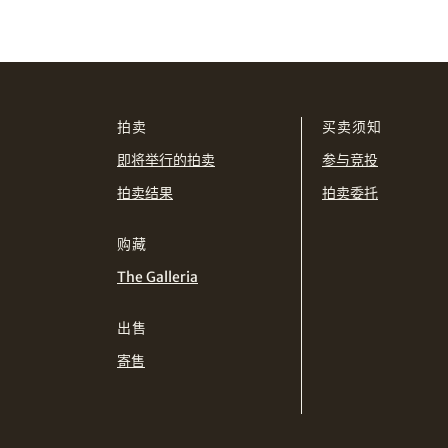
拍卖
买卖须知
即将举行的拍卖
参与竞投
拍卖结果
拍卖委托
购藏
The Galleria
出售
寄售