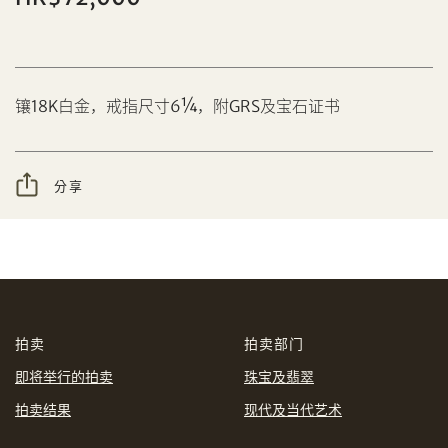
分享到Facebook
镶18K白金，戒指尺寸6¼，附GRS及宝石证书
设定您的最高竞投价
忘记密码?
客户服务部
分享
我想透过电邮获取更多天成国际的讯息。
分享到WeChat
我已阅读并同意
使用条款
及
私隐政策
。
AUD
CAD
拍卖
拍卖部门
CHF
CNY
即将举行的拍卖
珠宝及翡翠
拍卖结果
现代及当代艺术
EUR
GBP
分享到WhatsApp