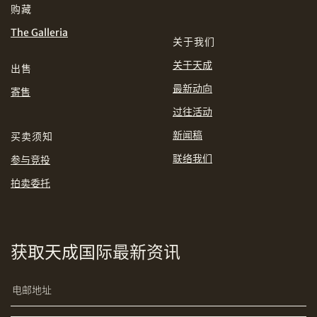
购藏
INR
JPY
The Galleria
关于我们
KRW
MYR
关于天成
购买条款及条件
网上竞投之条款及细则
出售
最新动向
寄售
PHP
SGD
过往活动
分享到Line
THB
TWD
新闻稿
买卖须知
联络我们
参与竞投
USD
拍卖委托
分享到Email
获取天成国际最新资讯