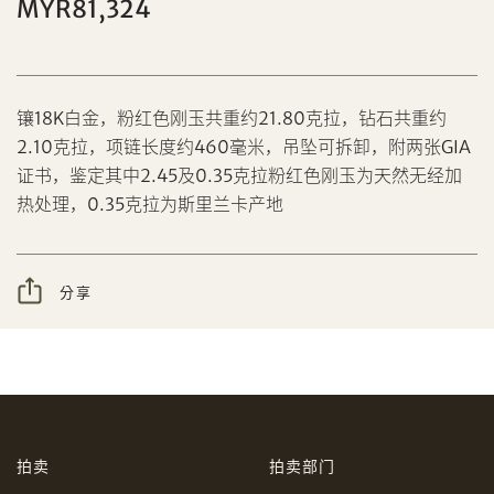
MYR81,324
镶18K白金，粉红色刚玉共重约21.80克拉，钻石共重约
2.10克拉，项链长度约460毫米，吊坠可拆卸，附两张GIA
分享到Facebook
证书，鉴定其中2.45及0.35克拉粉红色刚玉为天然无经加
设定您的最高竞投价
热处理，0.35克拉为斯里兰卡产地
忘记密码?
客户服务部
分享
我想透过电邮获取更多天成国际的讯息。
分享到WeChat
我已阅读并同意
使用条款
及
私隐政策
。
AUD
CAD
拍卖
拍卖部门
CHF
CNY