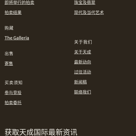
即将举行的拍卖
珠宝及翡翠
EUR
GBP
拍卖结果
现代及当代艺术
分享到WhatsApp
INR
JPY
购藏
The Galleria
关于我们
KRW
MYR
购买条款及条件
网上竞投之条款及细则
关于天成
出售
PHP
SGD
最新动向
寄售
分享到Line
过往活动
THB
TWD
新闻稿
买卖须知
USD
联络我们
参与竞投
拍卖委托
分享到Email
获取天成国际最新资讯