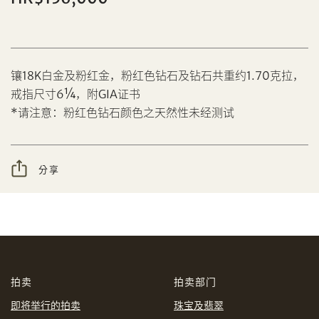
镶18K白金及粉红金，粉红色钻石及钻石共重约1.70克拉，
分享到Facebook
戒指尺寸6¼，附GIA证书
设定您的最高竞投价
*请注意：粉红色钻石颜色之天然性未经测试
忘记密码?
客户服务部
分享
我想透过电邮获取更多天成国际的讯息。
分享到WeChat
我已阅读并同意
使用条款
及
私隐政策
。
AUD
CAD
拍卖
拍卖部门
CHF
CNY
即将举行的拍卖
珠宝及翡翠