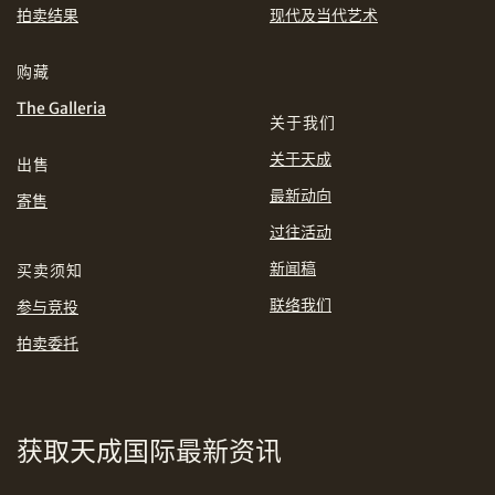
EUR
GBP
拍卖结果
现代及当代艺术
分享到WhatsApp
购藏
INR
JPY
The Galleria
关于我们
KRW
MYR
购买条款及条件
网上竞投之条款及细则
关于天成
出售
PHP
SGD
最新动向
寄售
分享到Line
过往活动
THB
TWD
新闻稿
买卖须知
联络我们
参与竞投
USD
拍卖委托
分享到Email
获取天成国际最新资讯