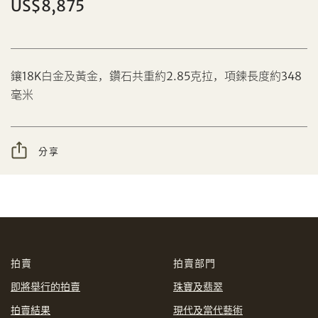
US$8,875
分享到Facebook
鑲18K白金及黃金，鑽石共重約2.85克拉，項鍊長度約348
毫米
設定您的最高競投價
忘記密碼?
客戶服務部
分享
我想透過電郵獲取更多天成國際的訊息。
分享到WeChat
我已閱讀並同意
使用條款
及
私隱政策
。
AUD
CAD
拍賣
拍賣部門
CHF
CNY
即將舉行的拍賣
珠寶及翡翠
拍賣結果
現代及當代藝術
EUR
GBP