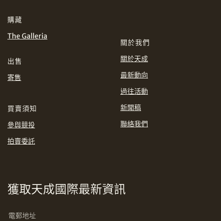
分享到WhatsApp
購藏
INR
JPY
The Galleria
關於我們
KRW
MYR
購買條款及條件
網上競投之條款及細則
關於天成
出售
最新動向
PHP
SGD
寄售
過往活動
分享到Line
THB
TWD
新聞稿
買賣須知
聯絡我們
參與競投
USD
拍賣委託
分享到Email
獲取天成國際最新資訊