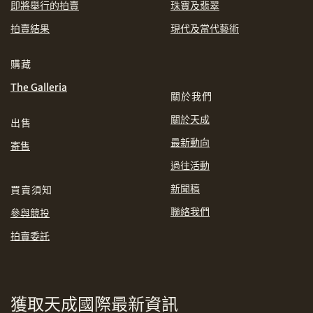
即將舉行的拍賣
珠寶及翡翠
EUR
GBP
拍賣結果
現代及當代藝術
分享到WhatsApp
INR
JPY
購藏
The Galleria
關於我們
KRW
MYR
購買條款及條件
網上競投之條款及細則
關於天成
出售
PHP
SGD
最新動向
寄售
分享到Line
過往活動
THB
TWD
新聞稿
買賣須知
USD
聯絡我們
參與競投
拍賣委託
分享到Email
獲取天成國際最新資訊