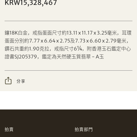
KRW15,328,467
鑲18K白金，戒指蛋面尺寸約13.11 x 11.17 x 3.25毫米，耳環
蛋面分別約7.77 x 6.64 x 2.75及7.73 x 6.60 x 2.79毫米，
分享到Facebook
鑽石共重約1.90克拉，戒指尺寸6¼，附香港玉石鑑定中心
設定您的最高競投價
證書SJ205379，鑑定為天然硬玉質翡翠 - A玉
忘記密碼?
客戶服務部
分享
我想透過電郵獲取更多天成國際的訊息。
分享到WeChat
我已閱讀並同意
使用條款
及
私隱政策
。
AUD
CAD
拍賣
拍賣部門
CHF
CNY