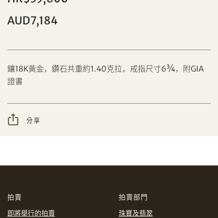
AUD7,184
分享到Facebook
鑲18K黃金，鑽石共重約1.40克拉，戒指尺寸6¾，附GIA
設定您的最高競投價
證書
忘記密碼?
客戶服務部
分享
我想透過電郵獲取更多天成國際的訊息。
分享到WeChat
我已閱讀並同意
使用條款
及
私隱政策
。
AUD
CAD
拍賣
拍賣部門
CHF
CNY
即將舉行的拍賣
珠寶及翡翠