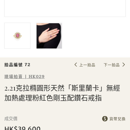
Sale HK029 | 拍品編號 72
2.21克拉橢圓形天然「斯里蘭卡」無
經加熱處理粉紅色剛玉配鑽石戒指
拍品編號 72
上一拍品
下一拍品
現場拍賣 | HK029
2.21克拉橢圓形天然「斯里蘭卡」無經
加熱處理粉紅色剛玉配鑽石戒指
個人
公司
成交價
貨幣兌換
HK$39,600