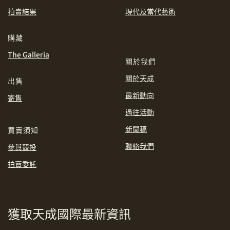
EUR
GBP
拍賣結果
現代及當代藝術
分享到WhatsApp
INR
JPY
購藏
The Galleria
關於我們
KRW
MYR
購買條款及條件
網上競投之條款及細則
關於天成
出售
PHP
SGD
最新動向
寄售
分享到Line
過往活動
THB
TWD
新聞稿
買賣須知
USD
聯絡我們
參與競投
拍賣委託
分享到Email
獲取天成國際最新資訊