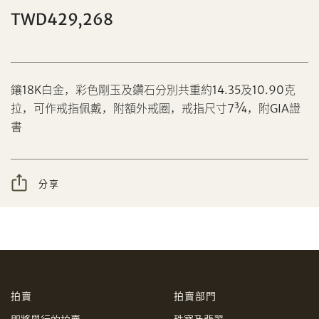
TWD429,268
鑲18K白金，彩色剛玉及鑽石分別共重約14.35及10.90克
分享到Facebook
拉，可作戒指佩戴，附額外戒圈，戒指尺寸7¾，附GIA證
設定您的最高競投價
書
忘記密碼?
客戶服務部
分享
我想透過電郵獲取更多天成國際的訊息。
分享到WeChat
我已閱讀並同意
使用條款
及
私隱政策
。
AUD
CAD
拍賣
拍賣部門
CHF
CNY