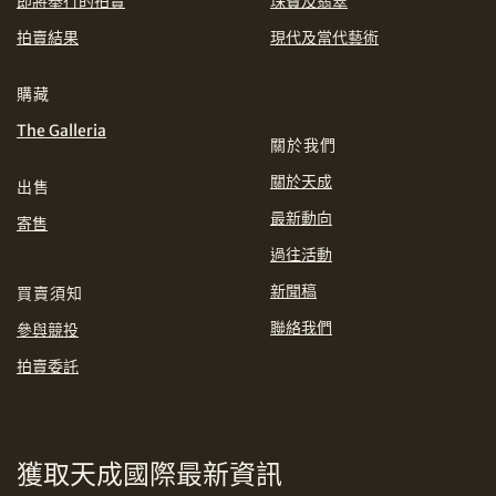
即將舉行的拍賣
珠寶及翡翠
EUR
GBP
拍賣結果
現代及當代藝術
分享到WhatsApp
INR
JPY
購藏
The Galleria
關於我們
KRW
MYR
購買條款及條件
網上競投之條款及細則
關於天成
出售
PHP
SGD
最新動向
寄售
分享到Line
過往活動
THB
TWD
新聞稿
買賣須知
USD
聯絡我們
參與競投
拍賣委託
分享到Email
獲取天成國際最新資訊