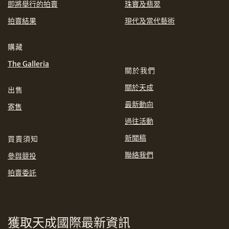
即將舉行的拍賣
珠寶及翡翠
EUR
GBP
拍賣結果
現代及當代藝術
分享到WhatsApp
INR
JPY
購藏
The Galleria
關於我們
KRW
MYR
購買條款及條件
網上競投之條款及細則
關於天成
出售
PHP
SGD
最新動向
寄售
分享到Line
過往活動
THB
TWD
新聞稿
買賣須知
USD
聯絡我們
參與競投
拍賣委託
分享到Email
獲取天成國際最新資訊