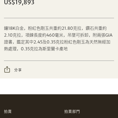
US$19,893
鑲18K白金，粉紅色剛玉共重約21.80克拉，鑽石共重約
2.10克拉，項鍊長度約460毫米，吊墜可拆卸，附兩張GIA
分享到Facebook
證書，鑑定其中2.45及0.35克拉粉紅色剛玉為天然無經加
設定您的最高競投價
熱處理，0.35克拉為斯里蘭卡產地
忘記密碼?
客戶服務部
分享
我想透過電郵獲取更多天成國際的訊息。
分享到WeChat
我已閱讀並同意
使用條款
及
私隱政策
。
AUD
CAD
拍賣
拍賣部門
CHF
CNY