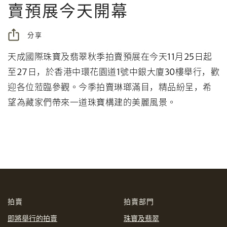
賣預展今天開幕
分享
天成國際珠寶及翡翠秋季拍賣預展在今天
11
月
25
日起
個人
公司
至
27
日，於香港中環花園道
1
號中銀大廈
30
樓舉行，歡
迎各位蒞臨參觀。今季拍賣琳瑯滿目，精品紛呈，希
望為藏家們帶來一道珠寶構建的美麗風景。
分享到Facebook
拍賣
拍賣部門
忘記密碼?
客戶服務部
即將舉行的拍賣
珠寶及翡翠