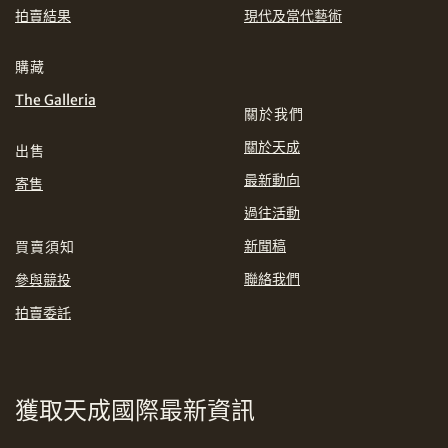
拍賣結果
現代及當代藝術
分享到WeChat
我想透過電郵獲取更多天成國際的訊息。
購藏
The Galleria
我已閱讀並同意
使用條款
及
私隱政策
。
關於我們
關於天成
出售
分享到WhatsApp
最新動向
寄售
過往活動
新聞稿
買賣須知
聯絡我們
參與競投
分享到Line
拍賣委託
獲取天成國際最新資訊
分享到Email