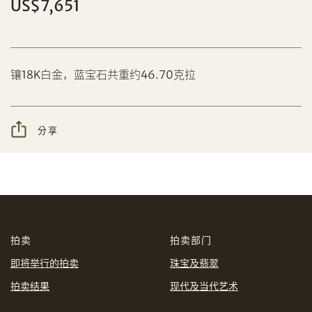
US$7,651
分享到Facebook
镶18K白金，蓝宝石共重约46.70克拉
设定您的最高竞投价
忘记密码?
客户服务部
分享
我想透过电邮获取更多天成国际的讯息。
分享到WeChat
我已阅读并同意
使用条款
及
私隐政策
。
AUD
CAD
拍卖
拍卖部门
CHF
CNY
即将举行的拍卖
珠宝及翡翠
拍卖结果
现代及当代艺术
EUR
GBP
分享到WhatsApp