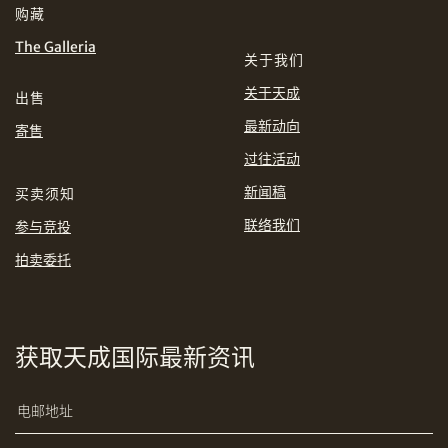
购藏
INR
JPY
The Galleria
关于我们
KRW
MYR
关于天成
购买条款及条件
网上竞投之条款及细则
出售
最新动向
寄售
PHP
SGD
过往活动
分享到Line
THB
TWD
新闻稿
买卖须知
联络我们
参与竞投
USD
拍卖委托
分享到Email
获取天成国际最新资讯