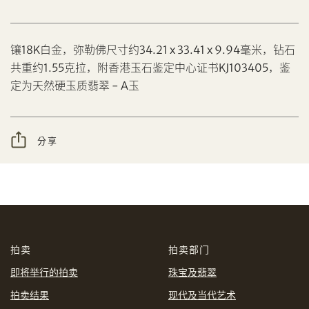
镶18K白金，弥勒佛尺寸约34.21 x 33.41 x 9.94毫米，钻石
共重约1.55克拉，附香港玉石鉴定中心证书KJ103405，鉴
分享到Facebook
定为天然硬玉质翡翠 - A玉
设定您的最高竞投价
忘记密码?
客户服务部
分享
我想透过电邮获取更多天成国际的讯息。
分享到WeChat
我已阅读并同意
使用条款
及
私隐政策
。
AUD
CAD
拍卖
拍卖部门
CHF
CNY
即将举行的拍卖
珠宝及翡翠
拍卖结果
现代及当代艺术
EUR
GBP