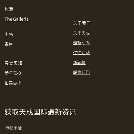
分享到WhatsApp
购藏
INR
JPY
The Galleria
关于我们
KRW
MYR
购买条款及条件
网上竞投之条款及细则
关于天成
出售
最新动向
PHP
SGD
寄售
过往活动
分享到Line
THB
TWD
新闻稿
买卖须知
联络我们
参与竞投
USD
拍卖委托
分享到Email
获取天成国际最新资讯