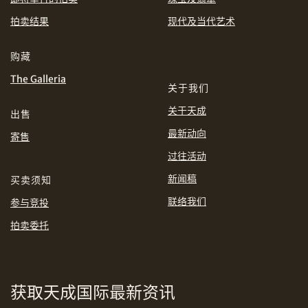
EUR
GBP
拍卖结果
现代及当代艺术
分享到WhatsApp
INR
JPY
购藏
The Galleria
关于我们
KRW
MYR
购买条款及条件
网上竞投之条款及细则
关于天成
出售
PHP
SGD
最新动向
寄售
分享到Line
过往活动
THB
TWD
新闻稿
买卖须知
USD
联络我们
参与竞投
拍卖委托
分享到Email
获取天成国际最新资讯