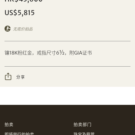
US$5,815
无底价拍品
分享到Facebook
设定您的最高竞投价
镶18K粉红金，戒指尺寸6½，附GIA证书
忘记密码?
客户服务部
分享
我想透过电邮获取更多天成国际的讯息。
分享到WeChat
我已阅读并同意
使用条款
及
私隐政策
。
AUD
CAD
拍卖
拍卖部门
CHF
CNY
即将举行的拍卖
珠宝及翡翠