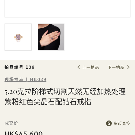
Sale HK029 | 拍品编号 136
5.20克拉阶梯式切割天然无经加热处
理紫粉红色尖晶石配钻石戒指
拍品编号 136
上一拍品
下一拍品
现場拍卖 | HK029
5.20克拉阶梯式切割天然无经加热处理
紫粉红色尖晶石配钻石戒指
個人
公司
成交价
货币兑换
HK$45,600