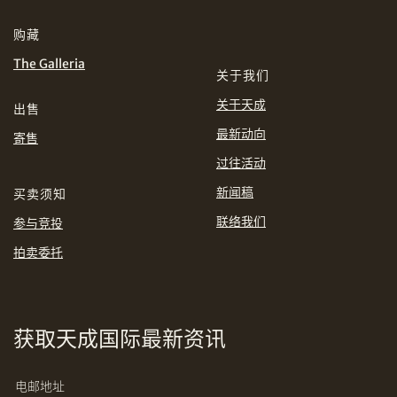
分享到WhatsApp
购藏
INR
JPY
The Galleria
关于我们
KRW
MYR
购买条款及条件
网上竞投之条款及细则
关于天成
出售
最新动向
PHP
SGD
寄售
过往活动
分享到Line
THB
TWD
新闻稿
买卖须知
联络我们
参与竞投
USD
拍卖委托
分享到Email
获取天成国际最新资讯