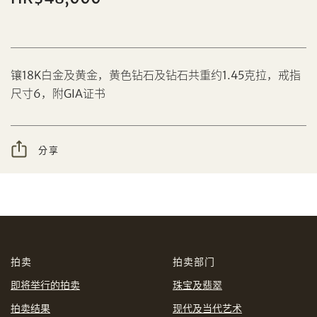
分享到Facebook
镶18K白金及黄金，黄色钻石及钻石共重约1.45克拉，戒指
尺寸6，附GIA证书
设定您的最高竞投价
忘记密码?
客户服务部
分享
我想透过电邮获取更多天成国际的讯息。
分享到WeChat
我已阅读并同意
使用条款
及
私隐政策
。
AUD
CAD
拍卖
拍卖部门
CHF
CNY
即将举行的拍卖
珠宝及翡翠
拍卖结果
现代及当代艺术
EUR
GBP