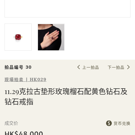
Sale HK029 | 拍品编号 30
11.29克拉古垫形玫瑰榴石配黄色钻石
及钻石戒指
拍品编号 30
上一拍品
下一拍品
现場拍卖 | HK029
11.29克拉古垫形玫瑰榴石配黄色钻石及
個人
公司
钻石戒指
成交价
货币兑换
HK$48,000