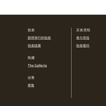
拍卖
买卖须知
即将举行的拍卖
参与竞投
拍卖结果
拍卖委托
购藏
The Galleria
出售
寄售