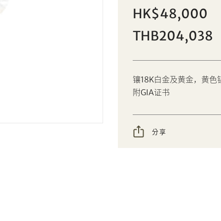
11.29克拉古垫形玫瑰榴石配黄色钻石
HK$48,000
個人
公司
及钻石戒指
THB204,038
设定您的最高竞投价
AUD
CAD
镶18K白金及黄金，黄色
CHF
CNY
附GIA证书
EUR
GBP
分享到Facebook
分享到WeChat
分享
INR
JPY
分享到WhatsApp
分享到Line
忘记密码?
客户服务部
KRW
MYR
分享到Email
複製网址
PHP
SGD
我想透过电邮获取更多天成国际的讯息。
THB
TWD