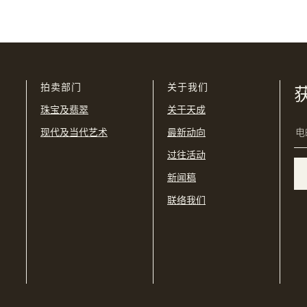
我已阅读并同意
使用条款
及
私隐政策
。
USD
购买条款及条件
网上竞投之条款及细则
拍卖部门
关于我们
珠宝及翡翠
关于天成
现代及当代艺术
最新动向
过往活动
新闻稿
联络我们