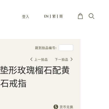
EN
繁
簡
登入
跳到拍品编号:
上一拍品
下一拍品
拉古垫形玫瑰榴石配黄
钻石戒指
货币兑换