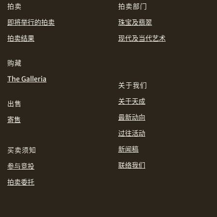
CHF
CNY
拍卖
拍卖部门
即将举行的拍卖
珠宝及翡翠
EUR
GBP
分享到WhatsApp
拍卖结果
现代及当代艺术
INR
JPY
购藏
The Galleria
KRW
MYR
购买条款及条件
网上竞投之条款及细则
关于我们
关于天成
出售
PHP
SGD
最新动向
寄售
分享到Line
THB
TWD
过往活动
新闻稿
买卖须知
USD
联络我们
参与竞投
拍卖委托
分享到Email