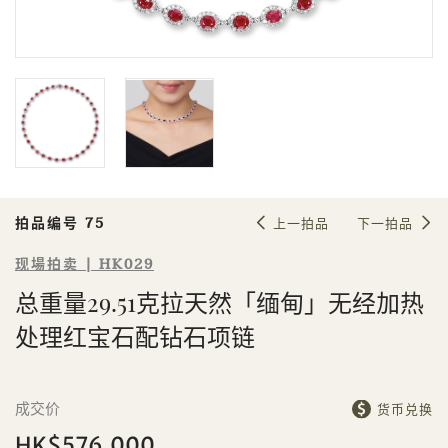
Sale HK029 | 拍品编号 75
总重量29.51克拉天然「缅甸」无经加
热处理红宝石配钻石项链
拍品编号 75
上一拍品
下一拍品
现場拍卖 | HK029
总重量29.51克拉天然「缅甸」无经加热
個人
公司
处理红宝石配钻石项链
成交价
货币兑换
HK$576,000