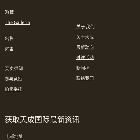
分享到WhatsApp
购藏
INR
JPY
The Galleria
关于我们
KRW
MYR
购买条款及条件
网上竞投之条款及细则
关于天成
出售
最新动向
PHP
SGD
寄售
过往活动
分享到Line
THB
TWD
新闻稿
买卖须知
联络我们
参与竞投
USD
拍卖委托
分享到Email
获取天成国际最新资讯