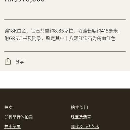
分享到Facebook
镶18K白金，钻石共重约8.85克拉，项链长度约415毫米，
附GRS证书及附录，鉴定其中十八颗红宝石为鸽血红色
设定您的最高竞投价
忘记密码?
客户服务部
分享
我想透过电邮获取更多天成国际的讯息。
分享到WeChat
我已阅读并同意
使用条款
及
私隐政策
。
AUD
CAD
拍卖
拍卖部门
CHF
CNY
即将举行的拍卖
珠宝及翡翠
拍卖结果
现代及当代艺术
EUR
GBP