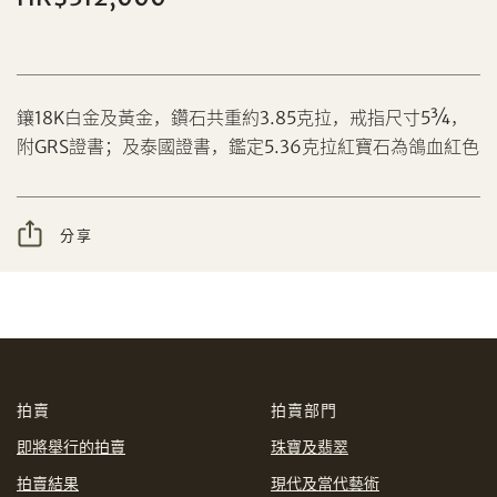
分享到Facebook
鑲18K白金及黃金，鑽石共重約3.85克拉，戒指尺寸5¾，
附GRS證書；及泰國證書，鑑定5.36克拉紅寶石為鴿血紅色
設定您的最高競投價
忘記密碼?
客戶服務部
分享
我想透過電郵獲取更多天成國際的訊息。
分享到WeChat
我已閱讀並同意
使用條款
及
私隱政策
。
AUD
CAD
拍賣
拍賣部門
CHF
CNY
即將舉行的拍賣
珠寶及翡翠
拍賣結果
現代及當代藝術
EUR
GBP