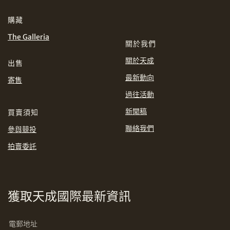
分享到WhatsApp
購藏
INR
JPY
The Galleria
關於我們
KRW
MYR
購買條款及條件
網上競投之條款及細則
關於天成
出售
最新動向
PHP
SGD
寄售
過往活動
分享到Line
THB
TWD
新聞稿
買賣須知
聯絡我們
參與競投
USD
拍賣委託
分享到Email
獲取天成國際最新資訊