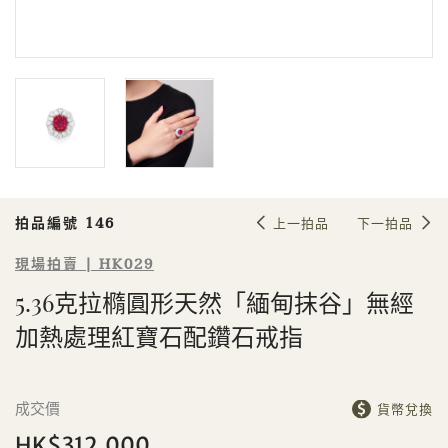
Sale HK029 | 拍品編號 146
5.36克拉橢圓形天然「緬甸抹谷」無
經加熱處理紅寶石配鑽石戒指
拍品編號 146
上一拍品
下一拍品
現場拍賣 | HK029
5.36克拉橢圓形天然「緬甸抹谷」無經
個人
公司
加熱處理紅寶石配鑽石戒指
成交價
貨幣兌換
HK$312,000