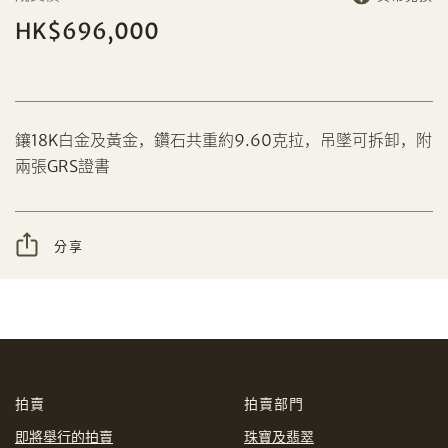
HK$696,000
分享到Facebook
鑲18K白金及黃金，鑽石共重約9.60克拉，吊墜可拆卸，附
設定您的最高競投價
兩張GRS證書
忘記密碼?
客戶服務部
分享
我想透過電郵獲取更多天成國際的訊息。
分享到WeChat
我已閱讀並同意
使用條款
及
私隱政策
。
AUD
CAD
拍賣
拍賣部門
CHF
CNY
即將舉行的拍賣
珠寶及翡翠