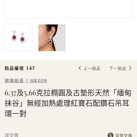
Sale HK029 | 拍品編號 147
6.37及5.66克拉橢圓及古墊形天然「緬
甸抹谷」無經加熱處理紅寶石配鑽石
吊耳環一對
拍品編號 147
上一拍品
下一拍品
現場拍賣 | HK029
6.37及5.66克拉橢圓及古墊形天然「緬甸
抹谷」無經加熱處理紅寶石配鑽石吊耳
個人
公司
環一對
成交價
貨幣兌換