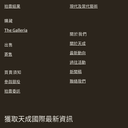
EUR
GBP
拍賣結果
現代及當代藝術
分享到WhatsApp
INR
JPY
購藏
The Galleria
關於我們
KRW
MYR
購買條款及條件
網上競投之條款及細則
關於天成
出售
PHP
SGD
最新動向
寄售
分享到Line
過往活動
THB
TWD
新聞稿
買賣須知
USD
聯絡我們
參與競投
拍賣委託
分享到Email
獲取天成國際最新資訊