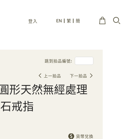
EN
繁
簡
登入
跳到拍品編號:
上一拍品
下一拍品
拉橢圓形天然無經處理
鑽石戒指
貨幣兌換