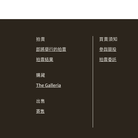
拍賣
買賣須知
即將舉行的拍賣
參與競投
拍賣結果
拍賣委託
購藏
The Galleria
出售
寄售