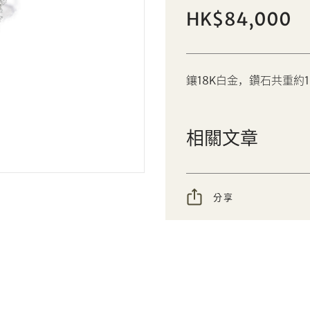
3.04克拉橢圓形天然無經處理海螺珠
HK$84,000
個人
公司
配鑽石戒指
設定您的最高競投價
鑲18K白金，鑽石共重約1
AUD
CAD
CHF
CNY
相關文章
EUR
GBP
分享到Facebook
分享到WeChat
INR
JPY
分享
分享到WhatsApp
分享到Line
忘記密碼?
客戶服務部
KRW
MYR
分享到Email
複製網址
PHP
SGD
我想透過電郵獲取更多天成國際的訊息。
THB
TWD