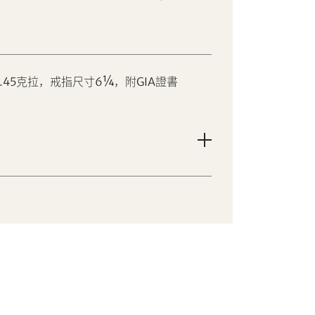
.45克拉，戒指尺寸6¼，附GIA證書