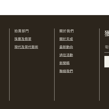
我已閱讀並同意
使用條款
及
私隱政策
。
USD
購買條款及條件
網上競投之條款及細則
拍賣部門
關於我們
珠寶及翡翠
關於天成
現代及當代藝術
最新動向
過往活動
新聞稿
聯絡我們