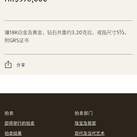
分享到Facebook
镶18K白金及黄金，钻石共重约3.20克拉，戒指尺寸5½，
附GRS证书
设定您的最高竞投价
忘记密码?
客户服务部
分享
我想透过电邮获取更多天成国际的讯息。
分享到WeChat
我已阅读并同意
使用条款
及
私隐政策
。
AUD
CAD
拍卖
拍卖部门
CHF
CNY
即将举行的拍卖
珠宝及翡翠
拍卖结果
现代及当代艺术
EUR
GBP