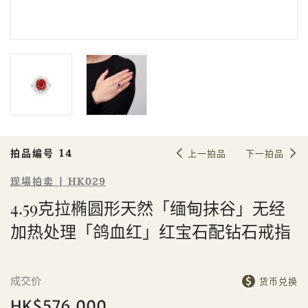
Sale HK029 | 拍品编号 14
4.59克拉椭圆形天然「缅甸抹谷」无
经加热处理「鸽血红」红宝石配钻石
戒指
拍品编号 14
上一拍品
下一拍品
现場拍卖 | HK029
4.59克拉椭圆形天然「缅甸抹谷」无经
個人
公司
加热处理「鸽血红」红宝石配钻石戒指
成交价
货币兑换
HK$576,000