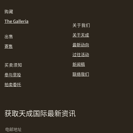
分享到WhatsApp
购藏
INR
JPY
The Galleria
关于我们
KRW
MYR
购买条款及条件
网上竞投之条款及细则
关于天成
出售
最新动向
PHP
SGD
寄售
过往活动
分享到Line
THB
TWD
新闻稿
买卖须知
联络我们
参与竞投
USD
拍卖委托
分享到Email
获取天成国际最新资讯