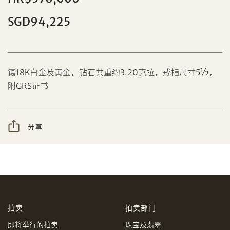
SGD94,225
分享到Facebook
镶18K白金及黄金，钻石共重约3.20克拉，戒指尺寸5½，
设定您的最高竞投价
附GRS证书
忘记密码?
客户服务部
分享
我想透过电邮获取更多天成国际的讯息。
分享到WeChat
我已阅读并同意
使用条款
及
私隐政策
。
AUD
CAD
拍卖
拍卖部门
CHF
CNY
即将举行的拍卖
珠宝及翡翠