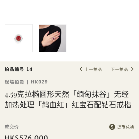
Sale HK029 | 拍品编号 14
4.59克拉椭圆形天然「缅甸抹谷」无
经加热处理「鸽血红」红宝石配钻石
戒指
拍品编号 14
上一拍品
下一拍品
现場拍卖 | HK029
4.59克拉椭圆形天然「缅甸抹谷」无经
加热处理「鸽血红」红宝石配钻石戒指
個人
公司
成交价
货币兑换
HK$576,000