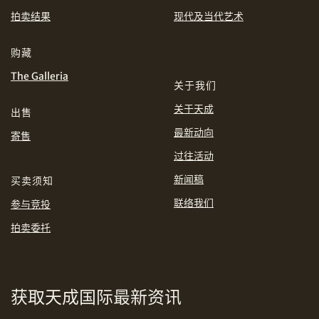
EUR
GBP
拍卖结果
现代及当代艺术
分享到WhatsApp
INR
JPY
购藏
The Galleria
关于我们
KRW
MYR
购买条款及条件
网上竞投之条款及细则
关于天成
出售
PHP
SGD
最新动向
寄售
分享到Line
过往活动
THB
TWD
新闻稿
买卖须知
USD
联络我们
参与竞投
拍卖委托
分享到Email
获取天成国际最新资讯