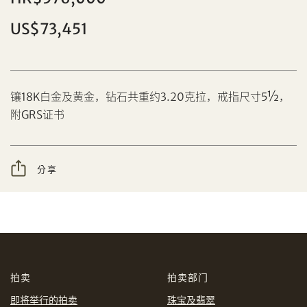
US$73,451
分享到Facebook
镶18K白金及黄金，钻石共重约3.20克拉，戒指尺寸5½，
设定您的最高竞投价
附GRS证书
忘记密码?
客户服务部
分享
我想透过电邮获取更多天成国际的讯息。
分享到WeChat
我已阅读并同意
使用条款
及
私隐政策
。
AUD
CAD
拍卖
拍卖部门
CHF
CNY
即将举行的拍卖
珠宝及翡翠