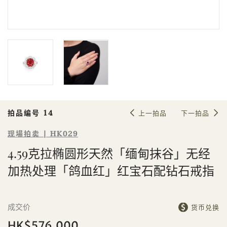
Sale HK029 | 拍品编号 14
4.59克拉椭圆形天然「缅甸抹谷」无
经加热处理「鸽血红」红宝石配钻石
戒指
拍品编号 14
上一拍品
下一拍品
现場拍卖 | HK029
4.59克拉椭圆形天然「缅甸抹谷」无经
加热处理「鸽血红」红宝石配钻石戒指
個人
公司
成交价
货币兑换
HK$576,000