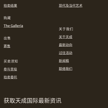
EUR
GBP
拍卖结果
现代及当代艺术
分享到WhatsApp
INR
JPY
购藏
The Galleria
关于我们
KRW
MYR
购买条款及条件
网上竞投之条款及细则
关于天成
出售
PHP
SGD
最新动向
寄售
分享到Line
过往活动
THB
TWD
新闻稿
买卖须知
USD
联络我们
参与竞投
拍卖委托
分享到Email
获取天成国际最新资讯