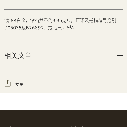
镶18K白金，钻石共重约3.35克拉，耳环及戒指编号分别
D05035及B76892，戒指尺寸6¾
分享到Facebook
相关文章
设定您的最高竞投价
忘记密码?
客户服务部
分享
我想透过电邮获取更多天成国际的讯息。
分享到WeChat
我已阅读并同意
使用条款
及
私隐政策
。
AUD
CAD