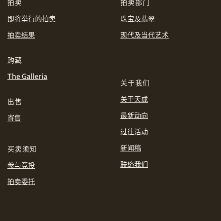
CHF
CNY
拍卖
拍卖部门
即将举行的拍卖
珠宝及翡翠
EUR
GBP
分享到WhatsApp
拍卖结果
现代及当代艺术
INR
JPY
购藏
The Galleria
KRW
MYR
关于我们
购买条款及条件
网上竞投之条款及细则
关于天成
出售
PHP
SGD
最新动向
寄售
分享到Line
过往活动
THB
TWD
新闻稿
买卖须知
USD
联络我们
参与竞投
拍卖委托
分享到Email