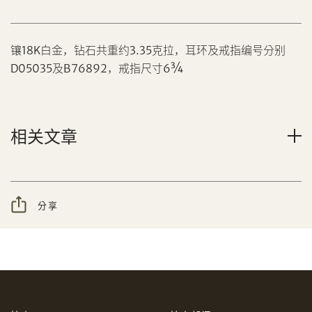
镶18K白金，钻石共重约3.35克拉，耳环及戒指编号分别
D05035及B76892，戒指尺寸6¾
分享到Facebook
相关文章
设定您的最高竞投价
忘记密码?
客户服务部
分享
我想透过电邮获取更多天成国际的讯息。
分享到WeChat
我已阅读并同意
使用条款
及
私隐政策
。
AUD
CAD