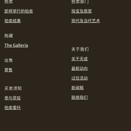
CHF
CNY
拍卖
拍卖部门
即将举行的拍卖
珠宝及翡翠
EUR
GBP
分享到WhatsApp
拍卖结果
现代及当代艺术
INR
JPY
购藏
The Galleria
KRW
MYR
关于我们
购买条款及条件
网上竞投之条款及细则
关于天成
出售
PHP
SGD
最新动向
寄售
分享到Line
过往活动
THB
TWD
新闻稿
买卖须知
USD
联络我们
参与竞投
拍卖委托
分享到Email