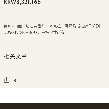
KRW8,321,168
镶18K白金，钻石共重约3.35克拉，耳环及戒指编号分别
D05035及B76892，戒指尺寸6¾
分享到Facebook
设定您的最高竞投价
忘记密码?
客户服务部
相关文章
分享
我想透过电邮获取更多天成国际的讯息。
分享到WeChat
我已阅读并同意
使用条款
及
私隐政策
。
AUD
CAD