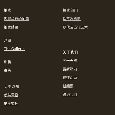
CHF
CNY
拍卖
拍卖部门
即将举行的拍卖
珠宝及翡翠
EUR
GBP
分享到WhatsApp
拍卖结果
现代及当代艺术
INR
JPY
购藏
KRW
MYR
The Galleria
购买条款及条件
网上竞投之条款及细则
关于我们
关于天成
出售
PHP
SGD
最新动向
寄售
分享到Line
THB
TWD
过往活动
新闻稿
买卖须知
USD
联络我们
参与竞投
拍卖委托